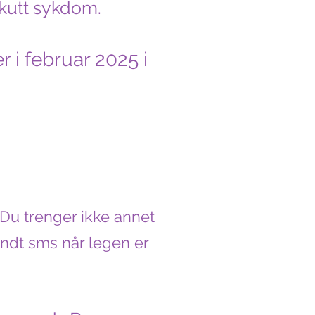
 akutt sykdom.
r i februar 2025 i
 Du trenger ikke annet
endt sms når legen er