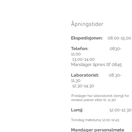
Åpningstider
Ekspedisjonen:
08.00-15.00
Telefon:
0830-
11.00
13.00-14.00
Mandager åpnes tlf 0845
Laboratoriet:
08.30-
11.30
12.30-14.30
(Fredager har laboratoriet stengt for
venøse prøver etter kl. 11.30)
Lunsj:
12.00-12.30
Torsdag møtelunsj 12.00-12.45
Mandager personalmøte