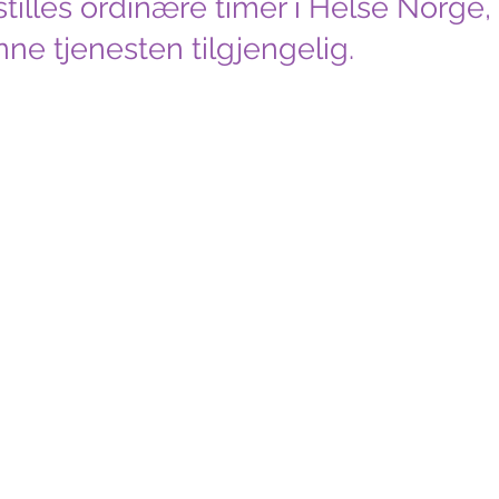
tilles ordinære timer i Helse Norge
nne tjenesten tilgjengelig.